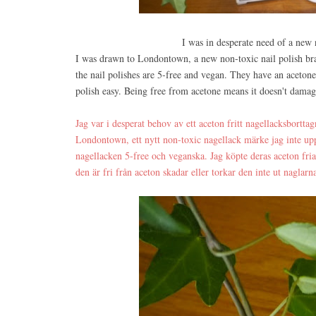
I was in desperate need of a new n
I was drawn to Londontown, a new non-toxic nail polish bran
the nail polishes are 5-free and vegan. They have an aceton
polish easy. Being free from acetone means it doesn't damag
Jag var i desperat behov av ett aceton fritt nagellacksborttag
Londontown, ett nytt non-toxic nagellack märke jag inte upp
nagellacken 5-free och veganska. Jag köpte deras aceton fria
den är fri från aceton skadar eller torkar den inte ut naglarn