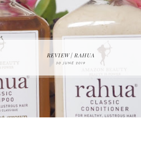
MAKE-UP NEWS FROM MARIA ÅKERBERG
REVIEW | RAHUA
30 JUNE 2019
01 MAY 2020