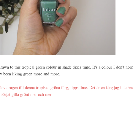
drawn to this tropical green colour in shade
time. It's a colour I don't nor
tipps
ently been liking green more and more.
blev dragen till denna tropiska gröna färg, tipps time. Det är en färg jag inte br
r börjat gilla grönt mer och mer.