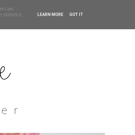
ent are
 statistics,
LEARN MORE
GOT IT