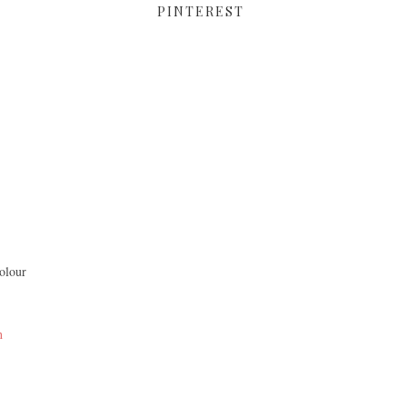
PINTEREST
colour
h