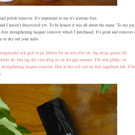
ail polish remover. It's important to me it's acetone-free.
d I haven't discovered yet. To be honest it was all about the name. To my joy,
e-free strengthening lacquer remover which I purchased. It's great and removes 
e or dry out your nails.
ningsmedel och gick in på Åhlens för att leta efter ett. Jag drogs genast till
täckt än. Om jag ska vara ärlig så var det pga namnet. Till min glädje var
 strengthening lacquer remover. Den är bra och och tar bort nagellack lätt. Eft
a.