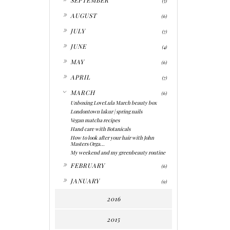
(5)
►
AUGUST
(6)
►
JULY
(7)
►
JUNE
(4)
►
MAY
(6)
►
APRIL
(7)
▼
MARCH
(6)
Unboxing LoveLula March beauty box
Londontown lakur | spring nails
Vegan matcha recipes
Hand care with Botanicals
How to look after your hair with John
Masters Orga...
My weekend and my greenbeauty routine
►
FEBRUARY
(6)
►
JANUARY
(9)
2016
2015