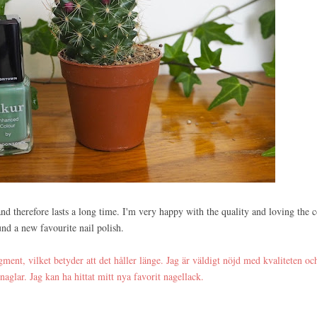
and therefore lasts a long time. I'm very happy with the quality and loving the 
d a new favourite nail polish.
ment, vilket betyder att det håller länge. Jag är väldigt nöjd med kvaliteten oc
aglar. Jag kan ha hittat mitt nya favorit nagellack.