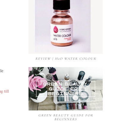
REVIEW | H2O WATER COLOUR
tle
g till
GREEN BEAUTY GUIDE FOR
BEGINNERS