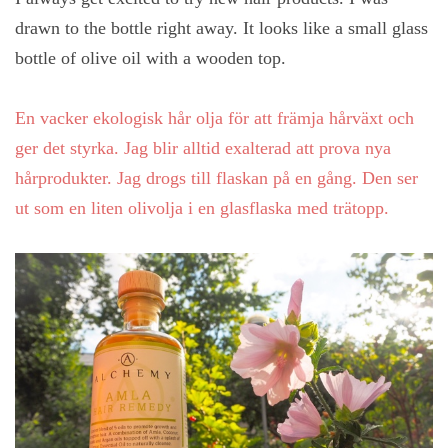
drawn to the bottle right away. It looks like a small glass
bottle of olive oil with a wooden top.
En vacker ekologisk hår olja för att främja hårväxt och
ger det styrka. Jag blir alltid exalterad att prova nya
hårprodukter. Jag drogs till flaskan på en gång. Den ser
ut som en liten olivolja i en glasflaska med trätopp.