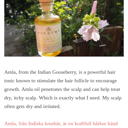
Amla, from the Indian Gooseberry, is a powerful hair
tonic known to stimulate the hair follicle to encourage
growth. Amla oil penetrates the scalp and can help treat
dry, itchy scalp. Which is exactly what I need. My scalp
often gets dry and irritated.
Amla, från Indiska krusbär, är en kraftfull hårkur känd