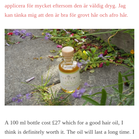
applicera för mycket eftersom den är väldig dryg. Jag
kan tänka mig att den är bra för grovt hår och afro hår.
A 100 ml bottle cost £27 which for a good hair oil, I
think is definitely worth it. The oil will last a long time. I