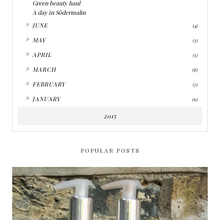
Green beauty haul
A day in Södermalm
►
JUNE
(4)
►
MAY
(5)
►
APRIL
(5)
►
MARCH
(8)
►
FEBRUARY
(7)
►
JANUARY
(6)
2015
POPULAR POSTS