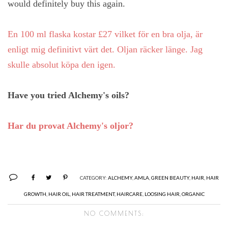
would definitely buy this again.
En 100 ml flaska kostar £27 vilket för en bra olja, är
enligt mig definitivt värt det. Oljan räcker länge. Jag
skulle absolut köpa den igen.
Have you tried Alchemy's oils?
Har du provat Alchemy's oljor?
CATEGORY:
ALCHEMY
,
AMLA
,
GREEN BEAUTY
,
HAIR
,
HAIR
GROWTH
,
HAIR OIL
,
HAIR TREATMENT
,
HAIRCARE
,
LOOSING HAIR
,
ORGANIC
NO COMMENTS: