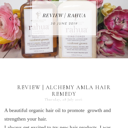
MAKE-UP NEWS
REVIEW | RAHUA
FROM MARIA
ÅKERBERG
30 JUNE 2019
01 MAY 2020
REVIEW | ALCHEMY AMLA HAIR
REMEDY
Thursday, 28 July 2016
A beautiful organic hair oil to promote growth and
strengthen your hair.
I always get excited to try new hair products. I was