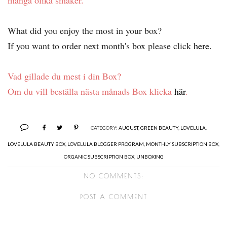
What did you enjoy the most in your box?
If you want to order next month's box please click
here
.
Vad gillade du mest i din Box?
Om du vill beställa nästa månads Box klicka
här
.
CATEGORY:
AUGUST
,
GREEN BEAUTY
,
LOVELULA
,
LOVELULA BEAUTY BOX
,
LOVELULA BLOGGER PROGRAM
,
MONTHLY SUBSCRIPTION BOX
,
ORGANIC SUBSCRIPTION BOX
,
UNBOXING
NO COMMENTS:
POST A COMMENT