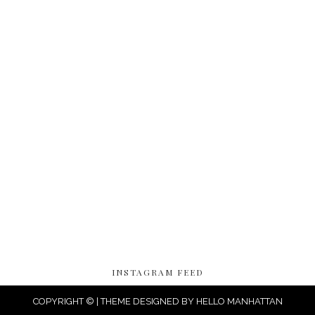
INSTAGRAM FEED
COPYRIGHT © | THEME DESIGNED BY
HELLO MANHATTAN