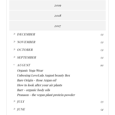
2019
2018
2017
►
DECEMBER
(5)
►
NOVEMBER
(5)
►
OCTOBER
(3)
►
SEPTEMBER
(5)
▼
AUGUST
(6)
Organic Yoga Wear
Unboxing LoveLula August beauty Box
Bare Origin - Rose Argan oil
How to look after your air plants
Barr - organic body oils
Pranaon - the vegan plant protein powder
►
JULY
(7)
►
JUNE
(4)
►