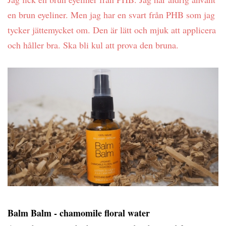
en brun eyeliner. Men jag har en svart från PHB som jag
tycker jättemycket om. Den är lätt och mjuk att applicera
och håller bra. Ska bli kul att prova den bruna.
Balm Balm - chamomile floral water