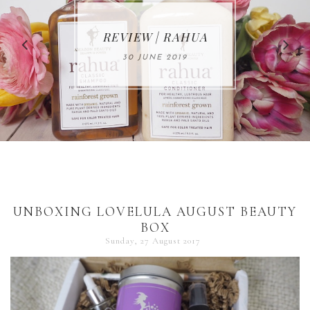
MAKE-UP NEWS
REVIEW | RAHUA
FROM MARIA
ÅKERBERG
30 JUNE 2019
01 MAY 2020
UNBOXING LOVELULA AUGUST BEAUTY
BOX
Sunday, 27 August 2017