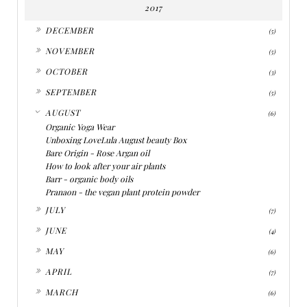
2017
►
DECEMBER
(5)
►
NOVEMBER
(5)
►
OCTOBER
(3)
►
SEPTEMBER
(5)
▼
AUGUST
(6)
Organic Yoga Wear
Unboxing LoveLula August beauty Box
Bare Origin - Rose Argan oil
How to look after your air plants
Barr - organic body oils
Pranaon - the vegan plant protein powder
►
JULY
(7)
►
JUNE
(4)
►
MAY
(6)
►
APRIL
(7)
►
MARCH
(6)