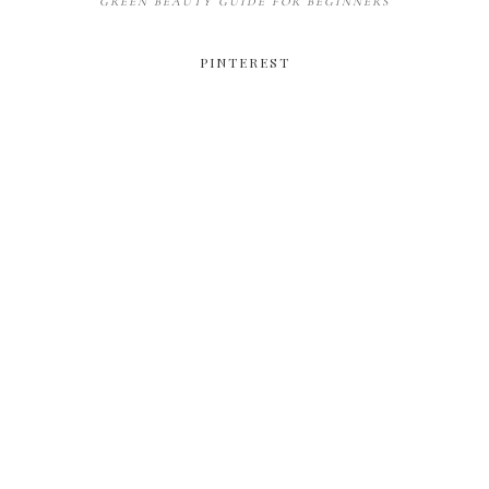
GREEN BEAUTY GUIDE FOR BEGINNERS
PINTEREST