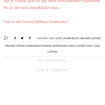
Jag är väldigt glad att jag hittat mina hållbara yogakläder.
Nu är det mina löparkläder nästa.
Vad är ditt favorit hållbara klädmärke?
CATEGORY:
2017
,
GOTS
,
JACOBS BUTIK
,
ORGANIC CLOTHES
,
ORGANIC COTTON
,
SUSTAINABLE FASHION
,
SUSTAINABLE YOGA CLOTHES
,
YOGA
,
YOGA
CLOTHES
NO COMMENTS:
POST A COMMENT